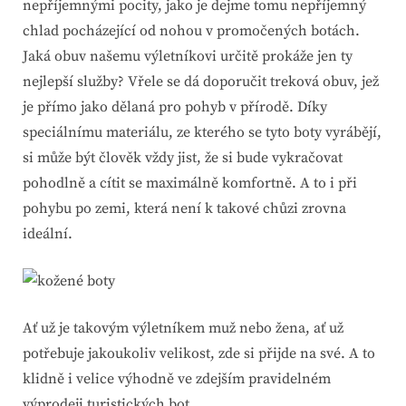
nepříjemnými pocity, jako je dejme tomu nepříjemný
chlad pocházející od nohou v promočených botách.
Jaká obuv našemu výletníkovi určitě prokáže jen ty
nejlepší služby? Vřele se dá doporučit
treková obuv
, jež
je přímo jako dělaná pro pohyb v přírodě. Díky
speciálnímu materiálu, ze kterého se tyto boty vyrábějí,
si může být člověk vždy jist, že si bude vykračovat
pohodlně a cítit se maximálně komfortně. A to i při
pohybu po zemi, která není k takové chůzi zrovna
ideální.
Ať už je takovým výletníkem muž nebo žena, ať už
potřebuje jakoukoliv velikost, zde si přijde na své. A to
klidně i velice výhodně ve zdejším pravidelném
výprodeji turistických bot.