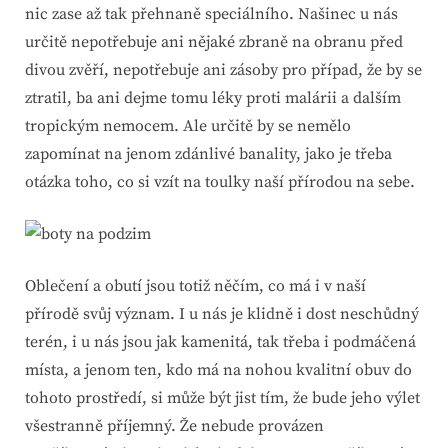
nic zase až tak přehnaně speciálního. Našinec u nás
určitě nepotřebuje ani nějaké zbraně na obranu před
divou zvěří, nepotřebuje ani zásoby pro případ, že by se
ztratil, ba ani dejme tomu léky proti malárii a dalším
tropickým nemocem. Ale určitě by se nemělo
zapomínat na jenom zdánlivé banality, jako je třeba
otázka toho, co si vzít na toulky naší přírodou na sebe.
Oblečení a obutí jsou totiž něčím, co má i v naší
přírodě svůj význam. I u nás je klidně i dost neschůdný
terén, i u nás jsou jak kamenitá, tak třeba i podmáčená
místa, a jenom ten, kdo má na nohou kvalitní obuv do
tohoto prostředí, si může být jist tím, že bude jeho výlet
všestranně příjemný. Že nebude provázen