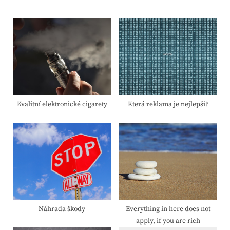
o
t
u
P
s
o
P
s
o
t
s
:
t
:
Kvalitní elektronické cigarety
Která reklama je nejlepší?
Náhrada škody
Everything in here does not
apply, if you are rich