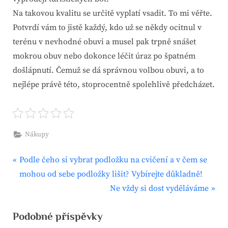
Na takovou kvalitu se určitě vyplatí vsadit. To mi věřte.
Potvrdí vám to jistě každý, kdo už se někdy ocitnul v
terénu v nevhodné obuvi a musel pak trpně snášet
mokrou obuv nebo dokonce léčit úraz po špatném
došlápnutí. Čemuž se dá správnou volbou obuvi, a to
nejlépe právě této, stoprocentně spolehlivě předcházet.
Nákupy
P
Navigace
Podle čeho si vybrat podložku na cvičení a v čem se
r
mohou od sebe podložky lišit? Vybírejte důkladně!
pro
e
N
Ne vždy si dost vyděláváme
v
e
příspěvek
Podobné příspěvky
i
x