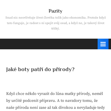
Skip
to
Pazity
content
Snad nic neovlivňuje život člověka tolik jako ekonomika. Protože když
tato funguje, je radost s ní spojit svůj osud, a když ne, je takový život
těžký.
Jaké boty patří do přírody?
By
Posted
devene
13. 6. 2021
on
Když chce někdo vyrazit do lůna matky přírody, neměl
by určitě podcenit přípravu. A to navzdory tomu, že
naše příroda není zase až tak divokou a nevyžaduje tedy