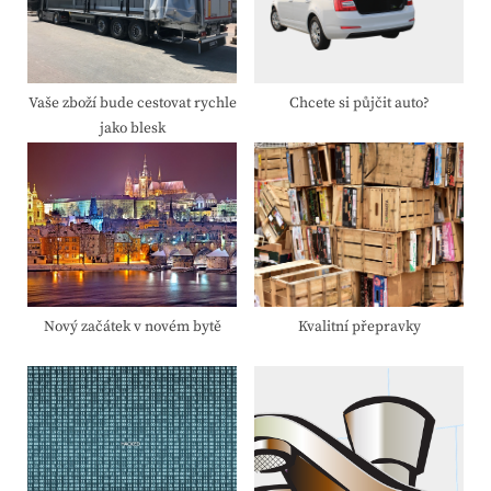
P
t
o
:
s
t
Vaše zboží bude cestovat rychle
Chcete si půjčit auto?
jako blesk
:
Nový začátek v novém bytě
Kvalitní přepravky