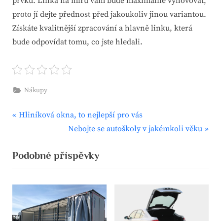
prvků. Linka na míru vám bude maximálně vyhovovat,
proto jí dejte přednost před jakoukoliv jinou variantou.
Získáte kvalitnější zpracování a hlavně linku, která
bude odpovídat tomu, co jste hledali.
Nákupy
P
Navigace
Hliníková okna, to nejlepší pro vás
r
N
Nebojte se autoškoly v jakémkoli věku
pro
e
e
Podobné příspěvky
v
x
příspěvek
i
t
o
P
u
o
s
s