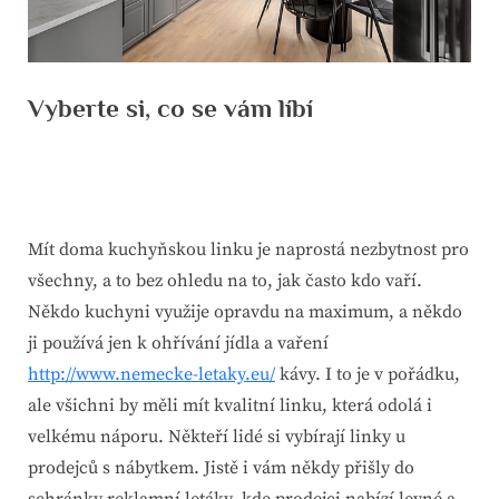
Vyberte si, co se vám líbí
By
Posted
devene
17. 2. 2025
on
Mít doma kuchyňskou linku je naprostá nezbytnost pro
všechny, a to bez ohledu na to, jak často kdo vaří.
Někdo kuchyni využije opravdu na maximum, a někdo
ji používá jen k ohřívání jídla a vaření
http://www.nemecke-letaky.eu/
kávy. I to je v pořádku,
ale všichni by měli mít kvalitní linku, která odolá i
velkému náporu.
Někteří lidé si vybírají linky u
prodejců s nábytkem. Jistě i vám někdy přišly do
schránky reklamní letáky, kde prodejci nabízí levné a