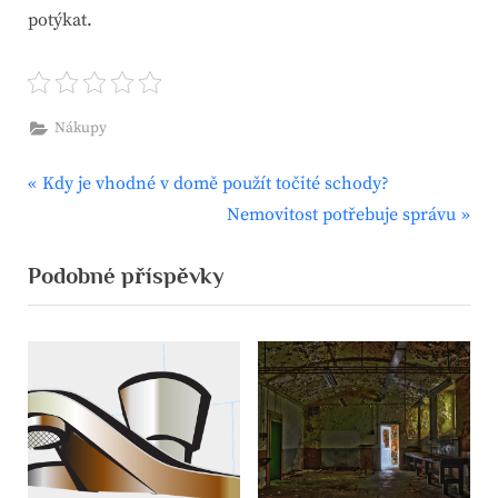
potýkat.
Nákupy
P
Navigace
Kdy je vhodné v domě použít točité schody?
r
N
Nemovitost potřebuje správu
pro
e
e
Podobné příspěvky
v
x
příspěvek
i
t
o
P
u
o
s
s
P
t
o
:
s