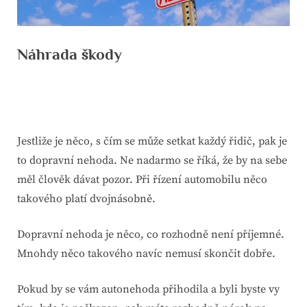
Náhrada škody
By
Posted
devene
22. 5. 2021
on
Jestliže je něco, s čím se může setkat každý řidič, pak je
to dopravní nehoda. Ne nadarmo se říká, že by na sebe
měl člověk dávat pozor. Při řízení automobilu něco
takového platí dvojnásobně.
Dopravní nehoda je něco, co rozhodně není příjemné.
Mnohdy něco takového navíc nemusí skončit dobře.
Pokud by se vám autonehoda přihodila a byli byste vy