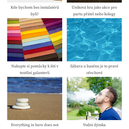
t
Kde bychom bez instalatérů
Úniková hra jako akce pro
byli?
partu přátel nebo kolegy
:
Nakupte si pomůcky k šití v
Zábava u bazénu je to pravé
textilní galanterii
ořechové
Everything in here does not
Vodní dýmka