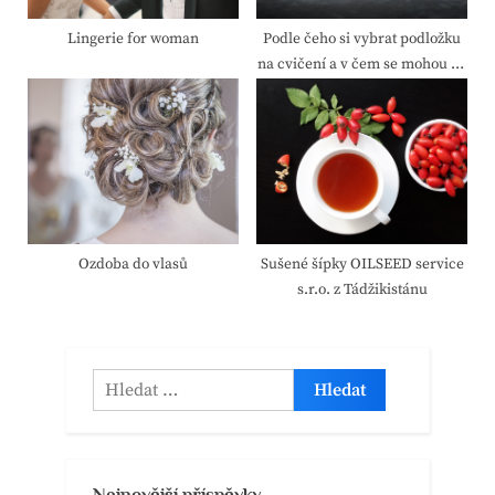
Lingerie for woman
Podle čeho si vybrat podložku
na cvičení a v čem se mohou od
sebe podložky lišit? Vybírejte
důkladně!
Ozdoba do vlasů
Sušené šípky OILSEED service
s.r.o. z Tádžikistánu
Vyhledávání
Nejnovější příspěvky