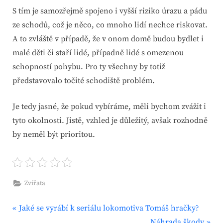
S tím je samozřejmě spojeno i vyšší riziko úrazu a pádu
ze schodů, což je něco, co mnoho lidí nechce riskovat.
A to zvláště v případě, že v onom domě budou bydlet i
malé děti či staří lidé, případně lidé s omezenou
schopností pohybu. Pro ty všechny by totiž
představovalo točité schodiště problém.
Je tedy jasné, že pokud vybíráme, měli bychom zvážit i
tyto okolnosti. Jistě, vzhled je důležitý, avšak rozhodně
by neměl být prioritou.
Zvířata
P
Navigace
Jaké se vyrábí k seriálu lokomotiva Tomáš hračky?
r
N
Náhrada škody