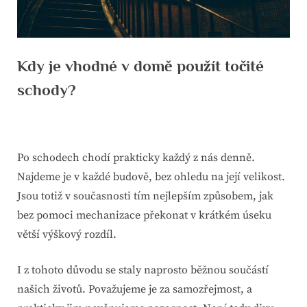
Kdy je vhodné v domě použít točité
schody?
By
Posted
devene
22. 5. 2021
on
Po schodech chodí prakticky každý z nás denně.
Najdeme je v každé budově, bez ohledu na její velikost.
Jsou totiž v současnosti tím nejlepším způsobem, jak
bez pomoci mechanizace překonat v krátkém úseku
větší výškový rozdíl.
I z tohoto důvodu se staly naprosto běžnou součástí
našich životů. Považujeme je za samozřejmost, a