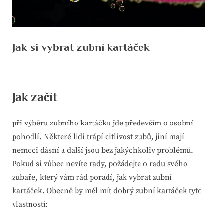
Jak si vybrat zubní kartáček
By
Posted
devene
22. 2. 2021
on
Jak začít
při výběru zubního kartáčku jde především o osobní
pohodlí. Některé lidi trápí citlivost zubů, jiní mají
nemoci dásní a další jsou bez jakýchkoliv problémů.
Pokud si vůbec nevíte rady, požádejte o radu svého
zubaře, který vám rád poradí,
jak vybrat zubní
kartáček
. Obecně by měl mít dobrý zubní kartáček tyto
vlastnosti: