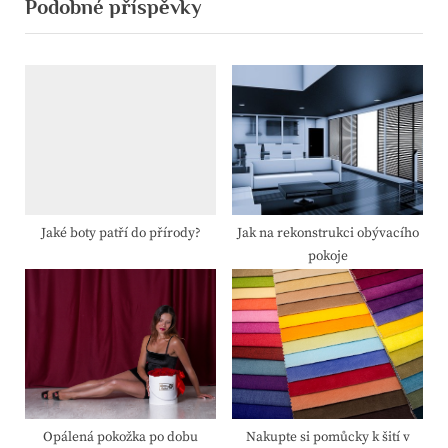
Podobné příspěvky
i
x
o
t
u
P
s
o
P
s
o
t
s
:
t
:
Jaké boty patří do přírody?
Jak na rekonstrukci obývacího
pokoje
Opálená pokožka po dobu
Nakupte si pomůcky k šití v