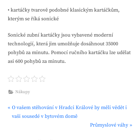
• kartáčky tvarově podobné klasickým kartáčkům,
kterým se říká sonické
Sonické zubní kartáčky jsou vybavené moderní
technologií, která jim umožňuje dosáhnout 35000
pohybů za minutu. Pomocí ručního kartáčku lze udělat
asi 600 pohybů za minutu.
Nákupy
P
Navigace
O vašem stěhování v Hradci Králové by měli vědět i
r
vaši sousedé v bytovém domě
pro
e
N
Průmyslové váhy
v
e
příspěvek