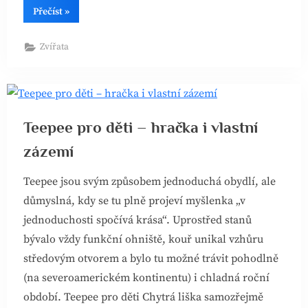
“Tapety
Přečíst
»
do
interiéru”
Zvířata
Teepee pro děti – hračka i vlastní
zázemí
Teepee jsou svým způsobem jednoduchá obydlí, ale
důmyslná, kdy se tu plně projeví myšlenka „v
jednoduchosti spočívá krása“. Uprostřed stanů
bývalo vždy funkční ohniště, kouř unikal vzhůru
středovým otvorem a bylo tu možné trávit pohodlně
(na severoamerickém kontinentu) i chladná roční
období. Teepee pro děti Chytrá liška samozřejmě