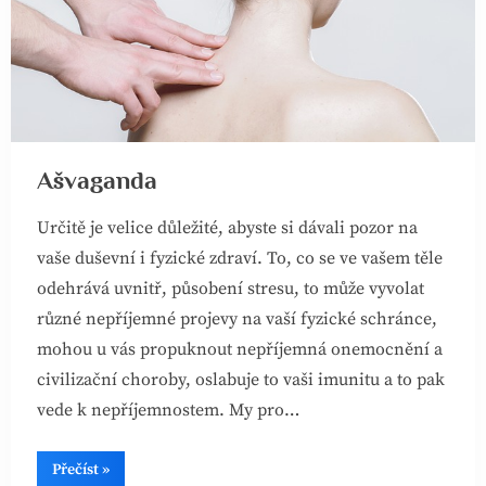
Ašvaganda
Určitě je velice důležité, abyste si dávali pozor na
vaše duševní i fyzické zdraví. To, co se ve vašem těle
odehrává uvnitř, působení stresu, to může vyvolat
různé nepříjemné projevy na vaší fyzické schránce,
mohou u vás propuknout nepříjemná onemocnění a
civilizační choroby, oslabuje to vaši imunitu a to pak
vede k nepříjemnostem. My pro…
“Ašvaganda”
Přečíst
»