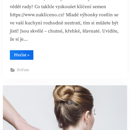
vědět rady? Co takhle vyzkoušet klíčení semen
https://www.nakliceno.cz? Mladé výhonky rostlin se
ve vaší kuchyni rozhodně neztratí, tím si můžete být
jistí! Jsou skvělé – chutné, křehké, šťavnaté. Uvidíte,
že si je…
“Klíčky
Přečíst
»
se
postarají
o
Zvířata
zpestření
ve
vaší
kuchyni”