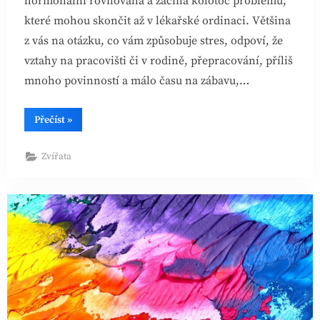
hormonální rovnováha a začíná kolotoč problémů,
které mohou skončit až v lékařské ordinaci. Většina
z vás na otázku, co vám způsobuje stres, odpoví, že
vztahy na pracovišti či v rodině, přepracování, příliš
mnoho povinností a málo času na zábavu,…
“S
Přečíst
»
trampolínou
366
proti
Zvířata
hormonální
dysbalanci”