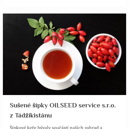
–
Co
všechno
můžete
z
betonu
doma
mít?”
Sušené šípky OILSEED service s.r.o.
z Tádžikistánu
Šípkové keře bývaly součástí našich zahrad a