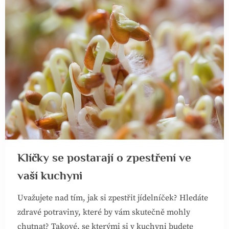
Klíčky se postarají o zpestření ve
vaší kuchyni
Uvažujete nad tím, jak si zpestřit jídelníček? Hledáte
zdravé potraviny, které by vám skutečně mohly
chutnat? Takové, se kterými si v kuchyni budete