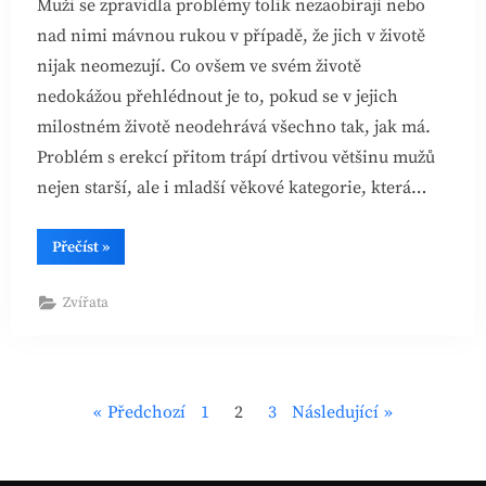
Muži se zpravidla problémy tolik nezaobírají nebo
nad nimi mávnou rukou v případě, že jich v životě
nijak neomezují. Co ovšem ve svém životě
nedokážou přehlédnout je to, pokud se v jejich
milostném životě neodehrává všechno tak, jak má.
Problém s erekcí přitom trápí drtivou většinu mužů
nejen starší, ale i mladší věkové kategorie, která…
“Když
Přečíst
»
je
erekci
nutné
Zvířata
povzbudit”
Stránkování
Předchozí
1
2
3
Následující
příspěvků