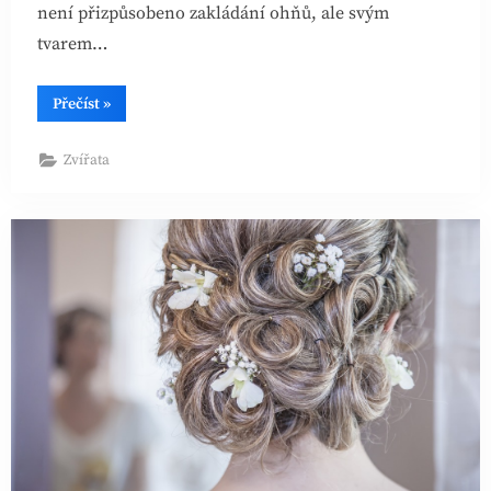
není přizpůsobeno zakládání ohňů, ale svým
tvarem…
“Teepee
Přečíst
»
pro
děti
–
Zvířata
hračka
i
vlastní
zázemí”