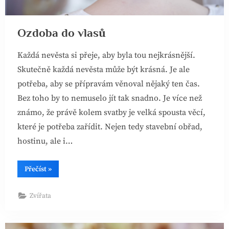
Ozdoba do vlasů
Každá nevěsta si přeje, aby byla tou nejkrásnější.
Skutečně každá nevěsta může být krásná. Je ale
potřeba, aby se přípravám věnoval nějaký ten čas.
Bez toho by to nemuselo jít tak snadno. Je více než
známo, že právě kolem svatby je velká spousta věcí,
které je potřeba zařídit. Nejen tedy stavební obřad,
hostinu, ale i…
“Ozdoba
Přečíst
»
do
vlasů”
Zvířata