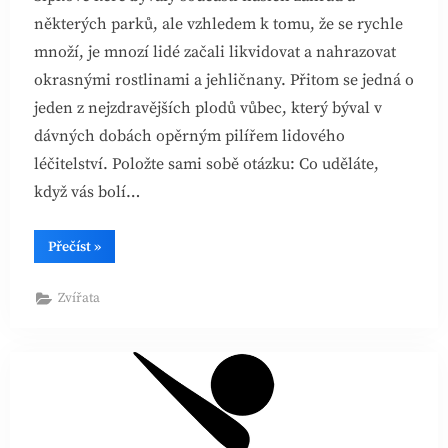
některých parků, ale vzhledem k tomu, že se rychle
množí, je mnozí lidé začali likvidovat a nahrazovat
okrasnými rostlinami a jehličnany. Přitom se jedná o
jeden z nejzdravějších plodů vůbec, který býval v
dávných dobách opěrným pilířem lidového
léčitelství. Položte sami sobě otázku: Co uděláte,
když vás bolí…
“Sušené
Přečíst
»
šípky
OILSEED
service
Zvířata
s.r.o.
z
Tádžikistánu”