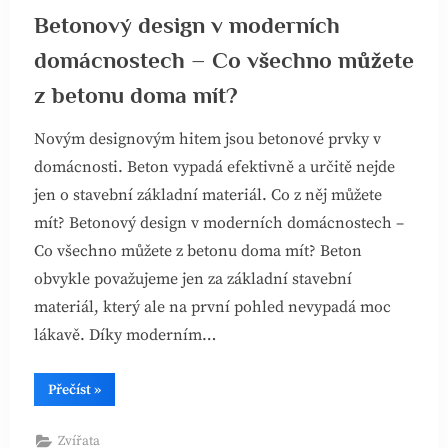
Betonový design v moderních
domácnostech – Co všechno můžete
z betonu doma mít?
Novým designovým hitem jsou betonové prvky v
domácnosti. Beton vypadá efektivně a určitě nejde
jen o stavební základní materiál. Co z něj můžete
mít? Betonový design v moderních domácnostech –
Co všechno můžete z betonu doma mít? Beton
obvykle považujeme jen za základní stavební
materiál, který ale na první pohled nevypadá moc
lákavě. Díky moderním…
“Betonový
Přečíst
»
design
v
moderních
Zvířata
domácnostech