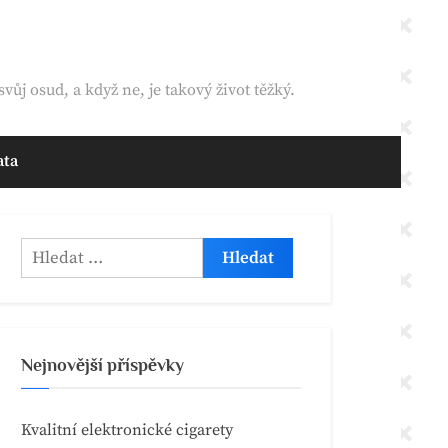
vůj osud, a když ne, je takový život těžký.
ata
Vyhledávání
Nejnovější příspěvky
Kvalitní elektronické cigarety