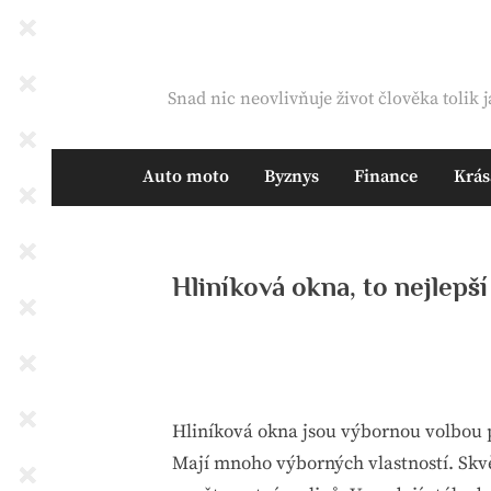
Skip
to
content
Snad nic neovlivňuje život člověka tolik j
Auto moto
Byznys
Finance
Krás
Hliníková okna, to nejlepší
By
Posted
devene
15. 2. 2025
on
Hliníková okna jsou výbornou volbou 
Mají mnoho výborných vlastností. Skvěl