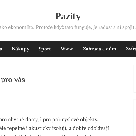
Pazity
ako ekonomika. Protože když tato funguje, je radost s ní spojit s
a
Nákupy
Sport
Www
Zahrada a dům
Zvíř
 pro vás
pro obytné domy, i pro průmyslové objekty.
e tepelně i akusticky izolují, a dobře odolávají