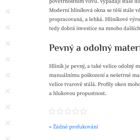
povětrnostním vlivů. Vypadají stále d
Moderní
hliníková okna
se těší stále 
propracovaná, a lehká. Hliníkové výrob
tedy dobrá investice na mnoho dalších 
Pevný a odolný mater
Hliník je pevný, a také velice odolný m
manuálnímu poškození a nešetrné mani
velice tvarově stálá. Profily oken moho
a hlukovou propustnost.
P
Žádné profukování
Navigace
r