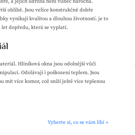
obře, a jejich údržba není vůbec náročná.
větší oblibě. Jsou velice konstrukčně dobře
ky vynikají kvalitou a dlouhou životností. je to
let dopředu, která se vyplatí.
iál
ateriál. Hliníková okna jsou odolnější vůči
pulaci. Odolávají i poškození teplem. Jsou
u mít více komor, což sníží ještě více teplenou
N
Vyberte si, co se vám líbí
e