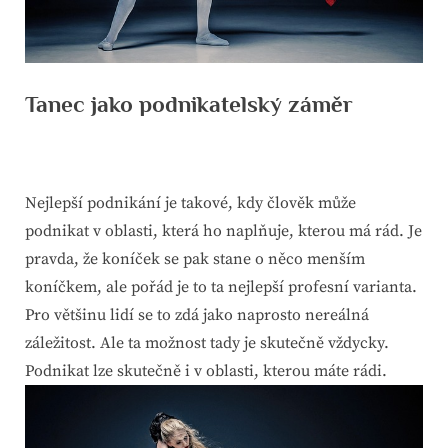
Tanec jako podnikatelský záměr
By
Posted
devene
26. 2. 2025
on
Nejlepší podnikání je takové, kdy člověk může
podnikat v oblasti, která ho naplňuje, kterou má rád. Je
pravda, že koníček se pak stane o něco menším
koníčkem, ale pořád je to ta nejlepší profesní varianta.
Pro většinu lidí se to zdá jako naprosto nereálná
záležitost. Ale ta možnost tady je skutečně vždycky.
Podnikat lze skutečně i v oblasti, kterou máte rádi.