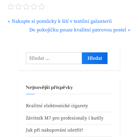
P
Navigace
Nakupte si pomůcky k šití v textilní galanterii
r
N
Do pokojíčku pouze kvalitní patrovou postel
pro
e
e
v
x
příspěvek
i
t
Vyhledávání
o
P
u
o
s
s
Nejnovější příspěvky
P
t
o
:
Kvalitní elektronické cigarety
s
t
Závitník M7 pro profesionály i kutily
:
Jak při nakupování ušetřit?