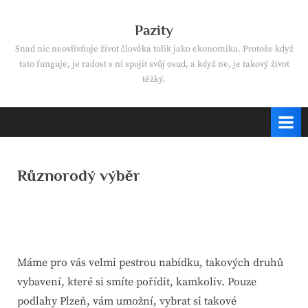
Skip
to
Pazity
content
Snad nic neovlivňuje život člověka tolik jako ekonomika. Protože když
tato funguje, je radost s ní spojit svůj osud, a když ne, je takový život
těžký.
Různorodý výběr
By
Posted
devene
23. 1. 2025
on
Máme pro vás velmi pestrou nabídku, takových druhů
vybavení, které si smíte pořídit, kamkoliv. Pouze
podlahy Plzeň
, vám umožní, vybrat si takové