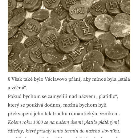
§ Však také bylo Václavovo přání, aby mince byla „stálá
a věčná“.
Pokud bychom se zamyslili nad názvem „platidlo“,
který se používá dodnes, možná bychom byli
překvapeni jeho tak trochu romantickým vznikem.
Kolem roku 1000 se na našem území platilo plátěnými
šátečky, které přidaly tento termín do našeho slovníku.