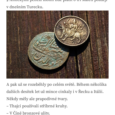
v dnešním Turecku.
A pak už se rozeběhly po celém světě. Během několika
dalších desítek let už mince cinkaly i v Řecku a Itálii.
Někdy měly ale prapodivné tvary.
– Thajci používali stříbrné kruhy.
– V Číně bronzové ulity.