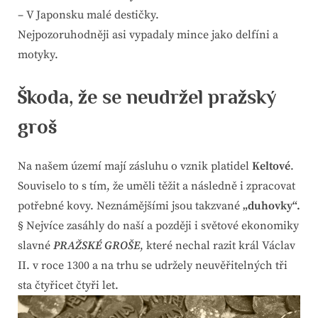
– V Japonsku malé destičky.
Nejpozoruhodněji asi vypadaly mince jako delfíni a
motyky.
Škoda, že se neudržel pražský
groš
Na našem území mají zásluhu o vznik platidel
Keltové
.
Souviselo to s tím, že uměli těžit a následně i zpracovat
potřebné kovy. Neznámějšími jsou takzvané
„duhovky“.
§ Nejvíce zasáhly do naší a později i světové ekonomiky
slavné
PRAŽSKÉ GROŠE
, které nechal razit král Václav
II. v roce 1300 a na trhu se udržely neuvěřitelných tři
sta čtyřicet čtyři let.