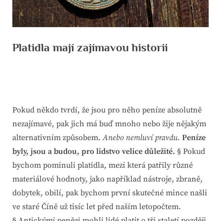
Platidla mají zajímavou historii
By
Posted
devene
5. 10. 2024
on
Pokud někdo tvrdí, že jsou pro něho peníze absolutně
nezajímavé, pak jich má buď mnoho nebo žije nějakým
alternativním způsobem.
Anebo nemluví pravdu.
Peníze
byly, jsou a budou, pro lidstvo velice důležité.
§ Pokud
bychom pominuli platidla, mezi která patřily různé
materiálové hodnoty, jako například nástroje, zbraně,
dobytek, obilí, pak bychom první skutečné mince našli
ve staré Číně už tisíc let před naším letopočtem.
§ Antickými penězi mohli lidé platit o tři staletí později