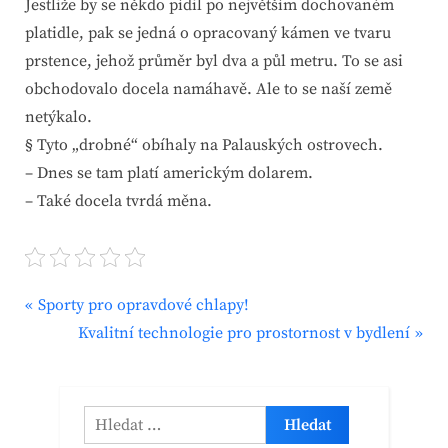
Jestliže by se někdo pídil po největším dochovaném
platidle, pak se jedná o opracovaný kámen ve tvaru
prstence, jehož průměr byl dva a půl metru. To se asi
obchodovalo docela namáhavě. Ale to se naší země
netýkalo.
§ Tyto „drobné“ obíhaly na Palauských ostrovech.
– Dnes se tam platí americkým dolarem.
– Také docela tvrdá měna.
P
Navigace
Sporty pro opravdové chlapy!
r
N
Kvalitní technologie pro prostornost v bydlení
pro
e
e
v
x
příspěvek
i
t
Vyhledávání
o
P