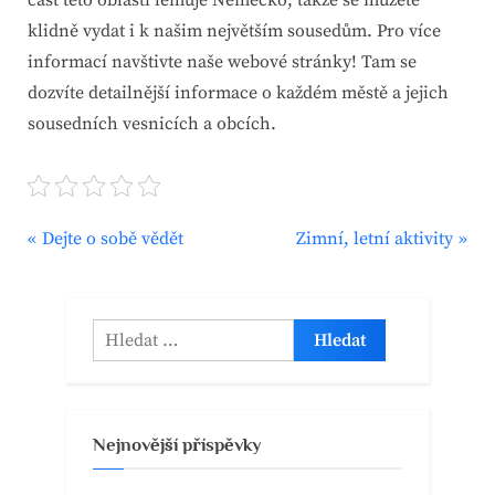
část této oblasti lemuje Německo, takže se můžete
klidně vydat i k našim největším sousedům. Pro více
informací navštivte naše webové stránky! Tam se
dozvíte detailnější informace o každém městě a jejich
sousedních vesnicích a obcích.
P
N
Navigace
Dejte o sobě vědět
Zimní, letní aktivity
r
e
pro
e
x
v
t
příspěvek
Vyhledávání
i
P
o
o
u
s
Nejnovější příspěvky
s
t
P
: