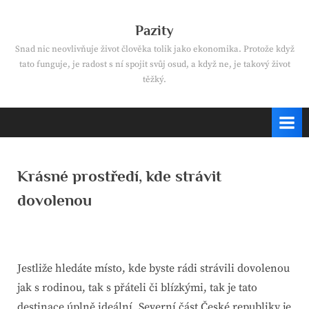
Skip
to
Pazity
content
Snad nic neovlivňuje život člověka tolik jako ekonomika. Protože když
tato funguje, je radost s ní spojit svůj osud, a když ne, je takový život
těžký.
Krásné prostředí, kde strávit
dovolenou
By
Posted
devene
14. 10. 2023
on
Jestliže hledáte místo, kde byste rádi strávili dovolenou
jak s rodinou, tak s přáteli či blízkými, tak je tato
destinace úplně ideální. Severní část České republiky je